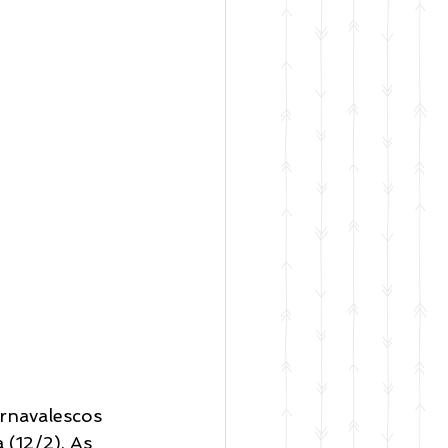
rnavalescos 
 (12/2). As 