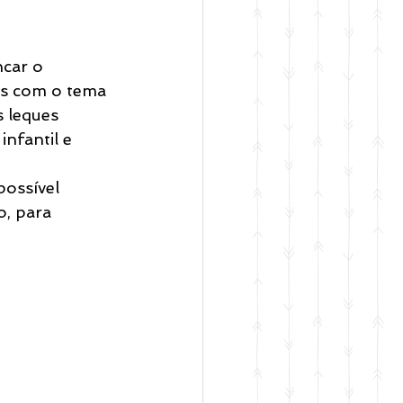
ncar o 
es com o tema 
 leques 
nfantil e 
possível 
, para 