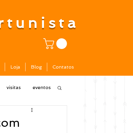
rtunista
Loja
Blog
Contatos
visitas
eventos
 com