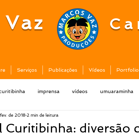
 Vaz
Ca
re
Serviços
Publicações
Vídeos
Portfolio
curitibinha
imprensa
vídeos
umuaraminha
 fev. de 2018
2 min de leitura
 Curitibinha: diversão