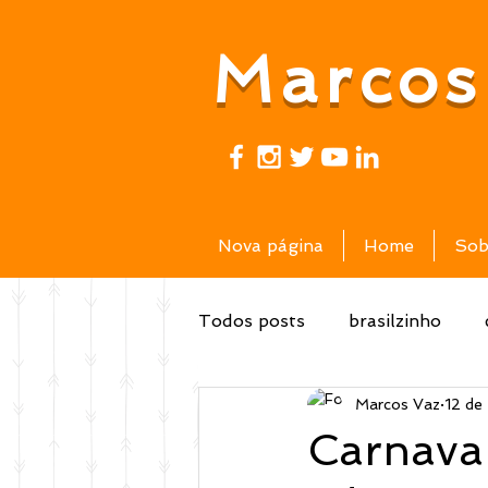
Marcos
Nova página
Home
Sob
Todos posts
brasilzinho
Marcos Vaz
12 de
vídeos
Carnaval