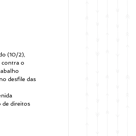
o (10/2), 
 contra o 
rabalho 
no desfile das 
enida 
de direitos 