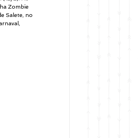
cha Zombie 
e Salete, no 
rnaval, 