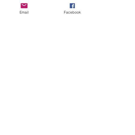
Ver tudo
Posts recentes
Email
Facebook
Comentários