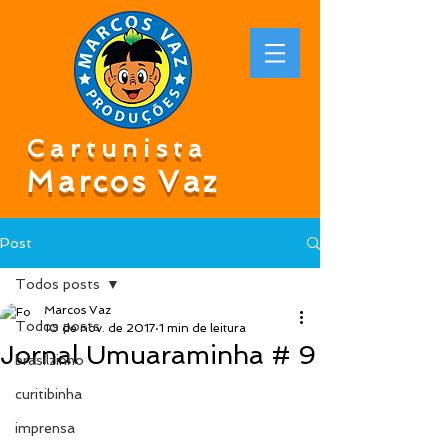
Cartunista
Marcos Vaz
Post
Todos posts
Marcos Vaz
Todos posts
10 de nov. de 2017
1 min de leitura
Jornal Umuaraminha # 9
brasilzinho
curitibinha
imprensa