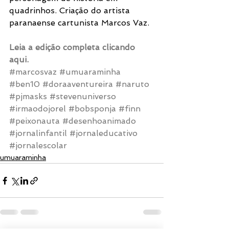
quadrinhos. Criação do artista 
paranaense cartunista Marcos Vaz.
Leia a edição completa clicando 
aqui.
#marcosvaz
#umuaraminha
#ben10
#doraaventureira
#naruto
#pjmasks
#stevenuniverso
#irmaodojorel
#bobsponja
#finn
#peixonauta
#desenhoanimado
#jornalinfantil
#jornaleducativo
#jornalescolar
umuaraminha