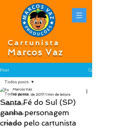
Cartunista
Marcos Vaz
Post
Todos posts
Marcos Vaz
Todos posts
19 de mai. de 2017
1 min de leitura
Santa Fé do Sul (SP)
brasilzinho
ganha personagem
curitibinha
criado pelo cartunista
imprensa