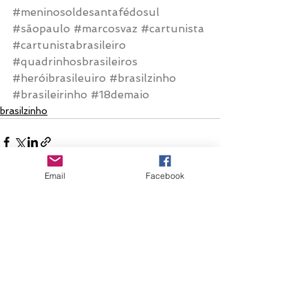
#meninosoldesantafédosul
#sãopaulo
#marcosvaz
#cartunista
#cartunistabrasileiro
#quadrinhosbrasileiros
#heróibrasileuiro
#brasilzinho
#brasileirinho
#18demaio
brasilzinho
Email
Facebook
Ver tudo
Posts recentes