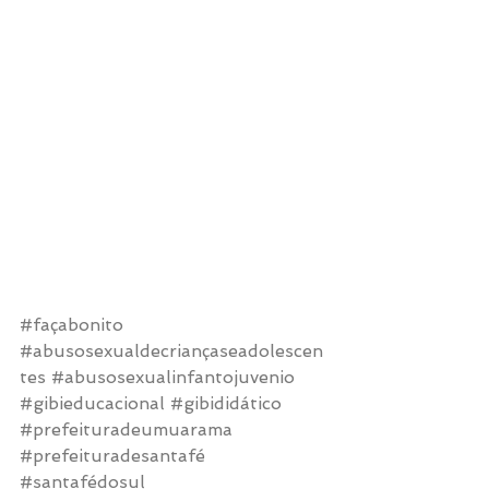
#façabonito
#abusosexualdecriançaseadolescen
tes
#abusosexualinfantojuvenio
#gibieducacional
#gibididático
#prefeituradeumuarama
#prefeituradesantafé
#santafédosul