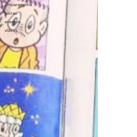
umuaraminha
visitas
eventos
vídeos