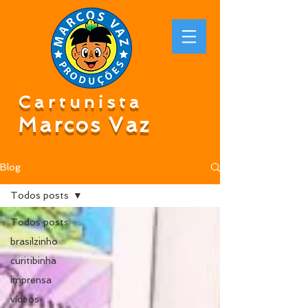
Cartunista
Marcos Vaz
Blog
Todos posts
Todos posts
brasilzinho
curitibinha
imprensa
vídeos