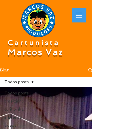
Cartunista
Marcos Vaz
Blog
Todos posts
Todos posts
brasilzinho
curitibinha
imprensa
vídeos