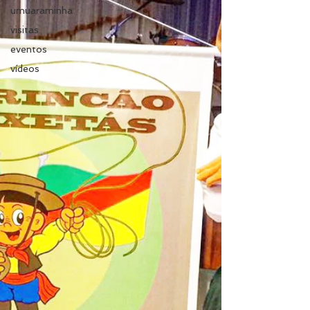
umuaraminha
visitas
eventos
vídeos