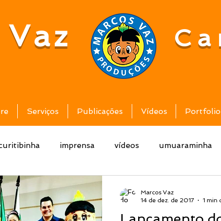
 Vaz
Ca
re
Serviços
Publicações
Vídeos
Portfolio
curitibinha
imprensa
vídeos
umuaraminha
Marcos Vaz
14 de dez. de 2017
1 min 
Lançamento do 