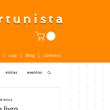
rtunista
Loja
Blog
Contatos
visitas
eventos
de leitura
livro