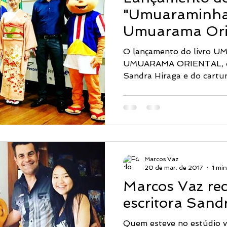
"Umuaraminha
Umuarama Orie
sucesso
O lançamento do livro
UMUARAMA ORIENTAL, da 
Sandra Hiraga e do cartun
Marcos Vaz
20 de mar. de 2017
1 min
Marcos Vaz rec
escritora Sand
Quem esteve no estúdio vi