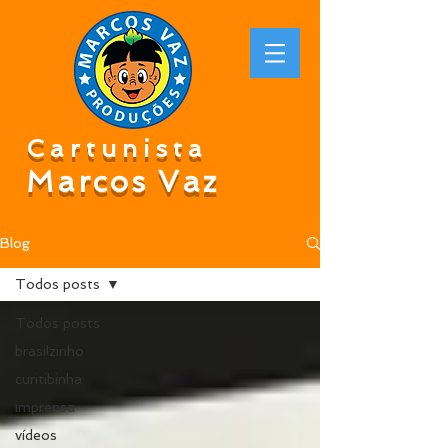
Cartunista
Marcos Vaz
Blog
Todos posts
Todos posts
brasilzinho
curitibinha
imprensa
vídeos