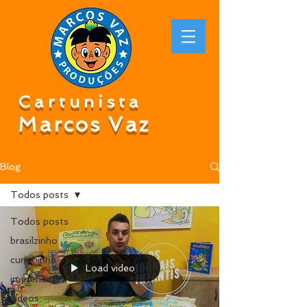
Cartunista
Marcos Vaz
Blog
Todos posts
Todos posts
brasilzinho
curitibinha
Load video
imprensa
vídeos