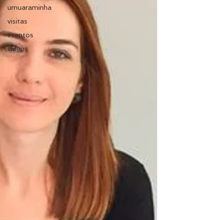
umuaraminha
visitas
eventos
vídeos