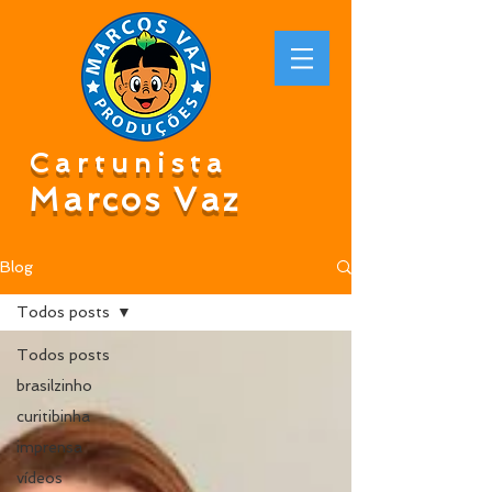
Cartunista
Marcos Vaz
Blog
Todos posts
Todos posts
brasilzinho
curitibinha
imprensa
vídeos