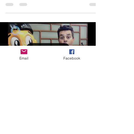
Justiça é entregue a alunos de
Guaratuba (PR)
Com o intuito de estimular a cidadania entre os
alunos das escolas municipais, a Prefeitura de
Guaratuba (cidade litorânea do Paraná) e o...
Email
Facebook
Load video
Marcos Vaz