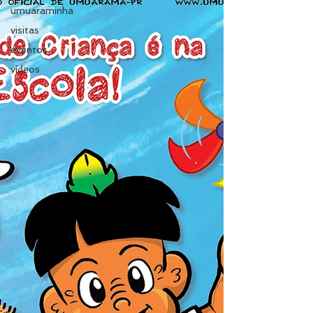
umuaraminha
visitas
eventos
vídeos