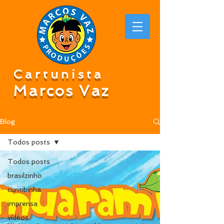
Cartunista
Marcos Vaz
Blog
Todos posts
Todos posts
brasilzinho
curitibinha
imprensa
vídeos